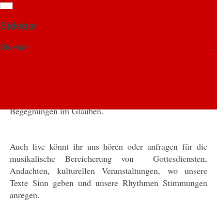
Startseite
Sidebar
×
Sidebar
Herzlich Willkommen
Impressum
...tretet ein und begebt Euch mit uns auf die Reise - auf
klangwechsel.de
die Reise ins Leben, in die Situationen des Tages, in
Glücksmomente, in Zweifel, in Hoffnungen, in
Begegnungen im Glauben.
Auch live könnt ihr uns hören oder anfragen für die
musikalische Bereicherung von Gottesdiensten,
Andachten, kulturellen Veranstaltungen, wo unsere
Texte Sinn geben und unsere Rhythmen Stimmungen
anregen.