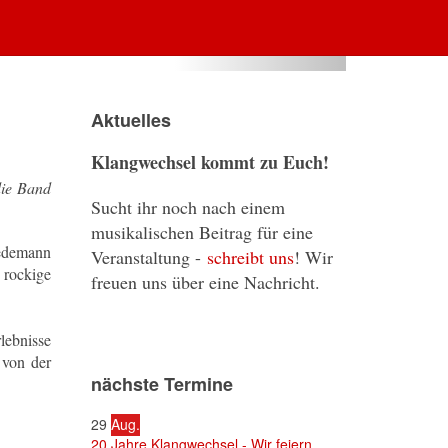
Aktuelles
Klangwechsel kommt zu Euch!
die Band
Sucht ihr noch nach einem
musikalischen Beitrag für eine
iedemann
Veranstaltung -
schreibt uns
! Wir
 rockige
freuen uns über eine Nachricht.
lebnisse
 von der
nächste Termine
29
Aug.
20 Jahre Klangwechsel - Wir feiern