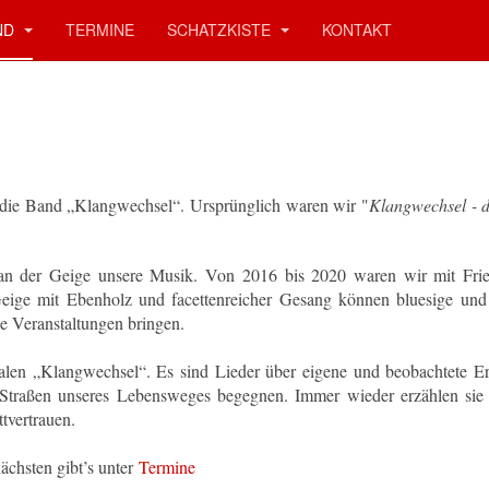
ND
TERMINE
SCHATZKISTE
KONTAKT
die Band „Klangwechsel“. Ursprünglich waren wir "
Klangwechsel - 
an der Geige unsere Musik. Von 2016 bis 2020 waren wir mit Fr
Geige mit Ebenholz und facettenreicher Gesang können bluesige und
e Veranstaltungen bringen.
alen „Klangwechsel“. Es sind Lieder über eigene und beobachtete Er
 Straßen unseres Lebensweges begegnen. Immer wieder erzählen sie
vertrauen.
ächsten gibt’s unter
Termine