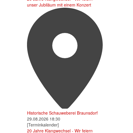
unser Jubiläum mit einem Konzert
Historische Schauweberei Braunsdorf
29.08.2026
18:30
[Terminkalender]
20 Jahre Klangwechsel - Wir feiern