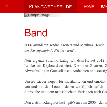
KLANGWECHSEL.DE
HOME
BA
Band
2006 gründeten
André Krönert
und
Matthias Hendel
der Kirchgemeinde Niederwiesa
".
Nun ergänzt
Susanne Lattig
seit dem Herbst 2012
Lemke
am Keyboard zu viert
. Die roten Gitarren, 
Abwechslung in Gottesdienste, Andachten und sonstig
Unsere Lieder sorgen für musikalischen und emotion
von und mit den Leuten, denen wir täglich auf den
Sinnsuche und dem menschlichem Verlangen nach Gott
Den ersten „Klangwechsel“ gab’s im Juni 2006 - den n